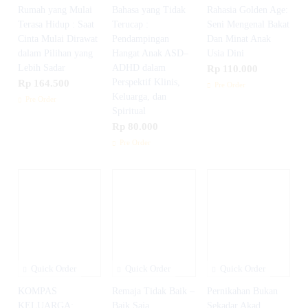
Rumah yang Mulai
Bahasa yang Tidak
Rahasia Golden Age:
Terasa Hidup : Saat
Terucap :
Seni Mengenal Bakat
Cinta Mulai Dirawat
Pendampingan
Dan Minat Anak
dalam Pilihan yang
Hangat Anak ASD–
Usia Dini
Lebih Sadar
ADHD dalam
Rp 110.000
Rp 164.500
Perspektif Klinis,
Pre Order
Keluarga, dan
Pre Order
Spiritual
Rp 80.000
Pre Order
Quick Order
Quick Order
Quick Order
KOMPAS
Remaja Tidak Baik –
Pernikahan Bukan
KELUARGA:
Baik Saja
Sekadar Akad