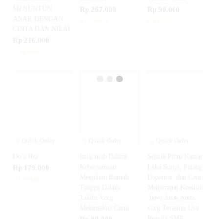
MENUNTUN
Rp 267.000
Rp 90.000
ANAK DENGAN
Pre Order
Pre Order
CINTA DAN NILAI
Rp 216.000
Pre Order
Quick Order
Quick Order
Quick Order
Do’a Ibu
Istiqamah Dalam
Sejauh Pintu Kamar:
Rp 179.000
Kebersamaan
Luka Sunyi, Perang
Menjalani Rumah
Dopamin, dan Cara
Pre Order
Tangga Dalam
Menjemput Kembali
Takdir Yang
Jiawa Anak Anda
Meluruskan Cinta
yang Terasing Usia
Rp 80.000
Remaja SMP