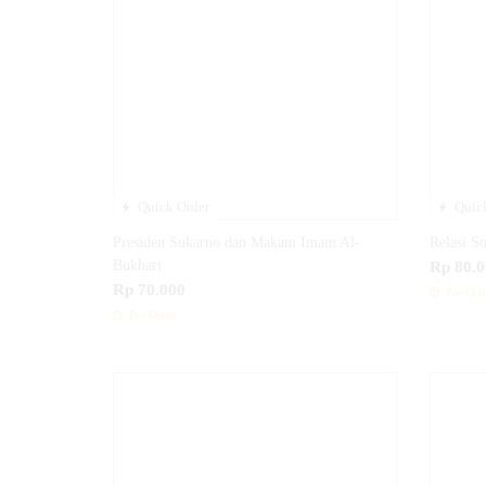
Quick Order
Quick
Presiden Sukarno dan Makam Imam Al-
Relasi S
Bukhari
Rp 80.0
Rp 70.000
Pre Ord
Pre Order