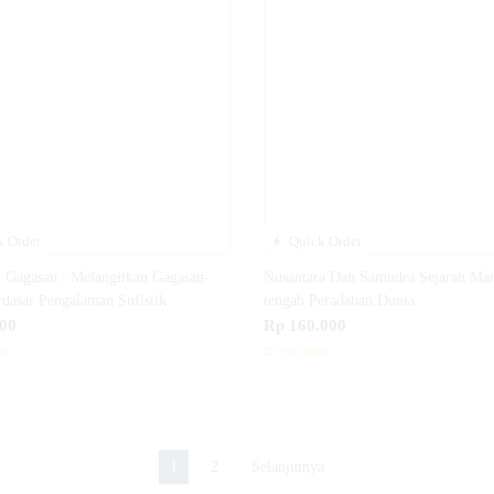
 Order
Quick Order
 Gagasan : Melangitkan Gagasan-
Nusantara Dan Samudra Sejarah Mar
dasar Pengalaman Sufistik
tengah Peradaban Dunia
00
Rp 160.000
er
Pre Order
1
2
Selanjutnya