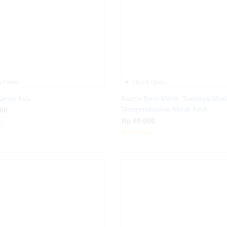
 Order
Quick Order
Gereja Asia
Ksatria Baret Merah: Namanya Abad
00
Mempertahankan Merah Putih
Rp 80.000
er
Pre Order