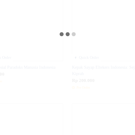
 Order
Quick Order
osial Paradoks Manusia Indonesia
Kepak Sayap Eltekers Indonesia: Sej
00
Kiprah
Rp 200.000
er
Pre Order