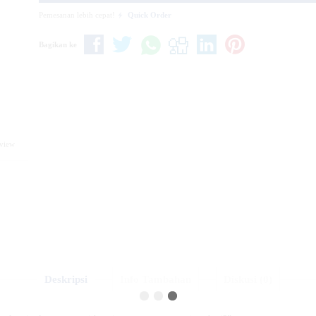
Pemesanan lebih cepat!
Quick Order
Bagikan ke
eview
Deskripsi
Info Tambahan
Diskusi (0)