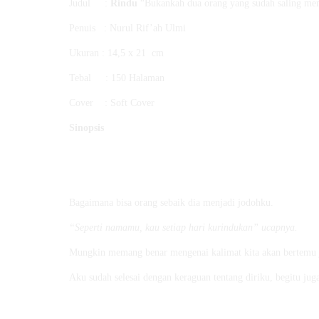
Judul :
Rindu
“Bukankah dua orang yang sudah saling me
Penuis : Nurul Rif’ah Ulmi
Ukuran : 14,5 x 21 cm
Tebal : 150 Halaman
Cover : Soft Cover
Sinopsis
Bagaimana bisa orang sebaik dia menjadi jodohku.
“Seperti namamu, kau setiap hari kurindukan” ucapnya.
Mungkin memang benar mengenai kalimat kita akan bertemu jod
Aku sudah selesai dengan keraguan tentang diriku, begitu ju