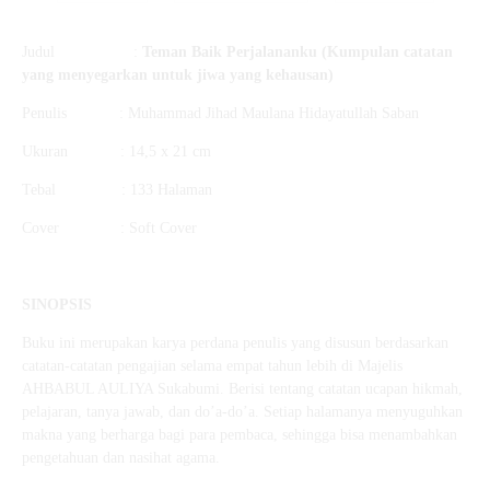
Judul :
Teman Baik Perjalananku (Kumpulan catatan
yang menyegarkan untuk jiwa yang kehausan)
Penulis : Muhammad Jihad Maulana Hidayatullah Saban
Ukuran : 14,5 x 21 cm
Tebal : 133 Halaman
Cover : Soft Cover
SINOPSIS
Buku ini merupakan karya perdana penulis yang disusun berdasarkan
catatan-catatan pengajian selama empat tahun lebih di Majelis
AHBABUL AULIYA Sukabumi. Berisi tentang catatan ucapan hikmah,
pelajaran, tanya jawab, dan do’a-do’a. Setiap halamanya menyuguhkan
makna yang berharga bagi para pembaca, sehingga bisa menambahkan
pengetahuan dan nasihat agama.