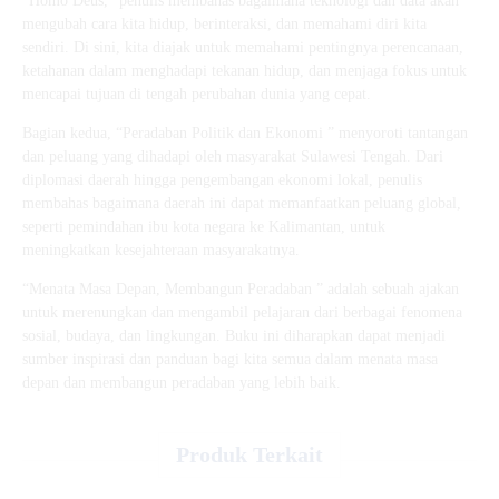
“Homo Deus,” penulis membahas bagaimana teknologi dan data akan
mengubah cara kita hidup, berinteraksi, dan memahami diri kita
sendiri. Di sini, kita diajak untuk memahami pentingnya perencanaan,
ketahanan dalam menghadapi tekanan hidup, dan menjaga fokus untuk
mencapai tujuan di tengah perubahan dunia yang cepat.
Bagian kedua, “Peradaban Politik dan Ekonomi ” menyoroti tantangan
dan peluang yang dihadapi oleh masyarakat Sulawesi Tengah. Dari
diplomasi daerah hingga pengembangan ekonomi lokal, penulis
membahas bagaimana daerah ini dapat memanfaatkan peluang global,
seperti pemindahan ibu kota negara ke Kalimantan, untuk
meningkatkan kesejahteraan masyarakatnya.
“Menata Masa Depan, Membangun Peradaban ” adalah sebuah ajakan
untuk merenungkan dan mengambil pelajaran dari berbagai fenomena
sosial, budaya, dan lingkungan. Buku ini diharapkan dapat menjadi
sumber inspirasi dan panduan bagi kita semua dalam menata masa
depan dan membangun peradaban yang lebih baik.
Produk Terkait