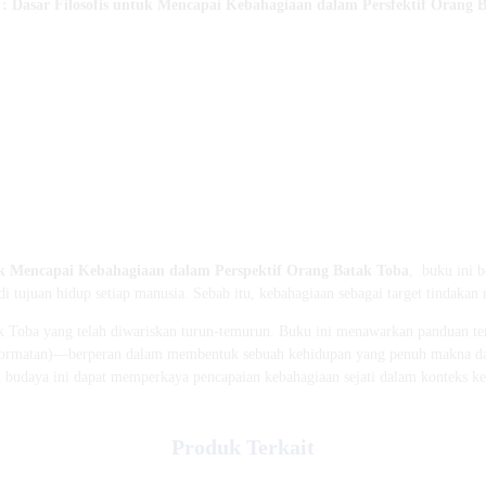
 :
Dasar Filosofis untuk Mencapai Kebahagiaan dalam Persfektif Orang 
tuk Mencapai Kebahagiaan dalam Perspektif Orang Batak Toba
, buku ini 
di tujuan hidup setiap manusia. Sebab itu, kebahagiaan sebagai target tindaka
atak Toba yang telah diwariskan turun-temurun. Buku ini menawarkan panduan 
ormatan)—berperan dalam membentuk sebuah kehidupan yang penuh makna da
lai budaya ini dapat memperkaya pencapaian kebahagiaan sejati dalam konteks 
Produk Terkait