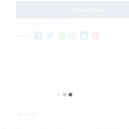
Hubungi Kami
Pemesanan lebih cepat!
Quick Order
Bagikan ke
eview
Deskripsi
Info Tambahan
Diskusi (0)