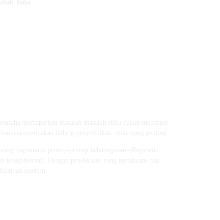
Batak Toba
berusaha memaparkan masalah-masalah etika dalam mencapai
n manusia merupakan bidang penyelidikan etika yang penting.
tentang bagaimana prinsip-prinsip kebahagiaan—Hagabeon
n kesejahteraan. Dengan pendekatan yang mendalam dan
kehidupan modern.