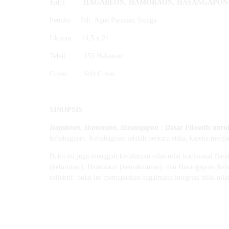
Judul :
HAGABEON, HAMORAON, HASANGAPON
Penulis : Pdt. Agus Parasian Sinaga
Ukuran : 14,5 x 21
Tebal : 153 Halaman
Cover : Soft Cover
SINOPSIS
Hagabeon, Hamoraon, Hasangapon
: Dasar Filosofis un
kebahagiaan. Kebahagiaan adalah perkara etika, karena menja
Buku ini juga menggali kedalaman nilai-nilai tradisional B
(keturunan), Hamoraon (kemakmuran), dan Hasangapon (keh
reflektif, buku ini memaparkan bagaimana integrasi nilai-ni