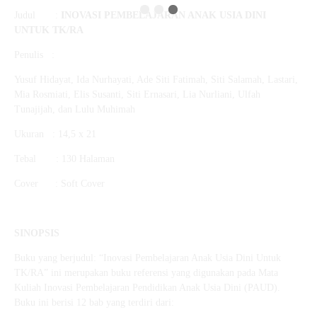
Judul :
INOVASI PEMBELAJARAN ANAK USIA DINI
UNTUK TK/RA
Penulis :
Yusuf Hidayat, Ida Nurhayati, Ade Siti Fatimah, Siti Salamah, Lastari,
Mia Rosmiati, Elis Susanti, Siti Ernasari, Lia Nurliani, Ulfah
Tunajijah, dan Lulu Muhimah
Ukuran : 14,5 x 21
Tebal : 130 Halaman
Cover : Soft Cover
SINOPSIS
Buku yang berjudul: “Inovasi Pembelajaran Anak Usia Dini Untuk
TK/RA” ini merupakan buku referensi yang digunakan pada Mata
Kuliah Inovasi Pembelajaran Pendidikan Anak Usia Dini (PAUD).
Buku ini berisi 12 bab yang terdiri dari: