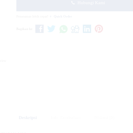
Hubungi Kami
Pemesanan lebih cepat!
Quick Order
Bagikan ke
eview
Deskripsi
Info Tambahan
Diskusi (0)