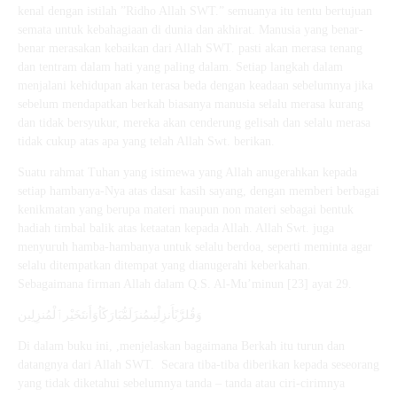
kenal dengan istilah ”Ridho Allah SWT.” semuanya itu tentu bertujuan
semata untuk kebahagiaan di dunia dan akhirat. Manusia yang benar-
benar merasakan kebaikan dari Allah SWT. pasti akan merasa tenang
dan tentram dalam hati yang paling dalam. Setiap langkah dalam
menjalani kehidupan akan terasa beda dengan keadaan sebelumnya jika
sebelum mendapatkan berkah biasanya manusia selalu merasa kurang
dan tidak bersyukur, mereka akan cenderung gelisah dan selalu merasa
tidak cukup atas apa yang telah Allah Swt. berikan.
Suatu rahmat Tuhan yang istimewa yang Allah anugerahkan kepada
setiap hambanya-Nya atas dasar kasih sayang, dengan memberi berbagai
kenikmatan yang berupa materi maupun non materi sebagai bentuk
hadiah timbal balik atas ketaatan kepada Allah. Allah Swt. juga
menyuruh hamba-hambanya untuk selalu berdoa, seperti meminta agar
selalu ditempatkan ditempat yang dianugerahi keberkahan.
Sebagaimana firman Allah dalam Q.S. Al-Mu’minun [23] ayat 29.
وَقُلرَّبًأَنزِلْنِىمُنزَلَمُّبَارَكًاُوَأَنتَخَيْرٱلْمُنزِلِين
Di dalam buku ini, ,menjelaskan bagaimana Berkah itu turun dan
datangnya dari Allah SWT. Secara tiba-tiba diberikan kepada seseorang
yang tidak diketahui sebelumnya tanda – tanda atau ciri-cirimnya