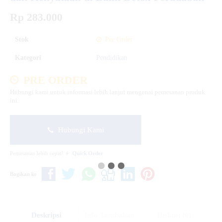
Rp 283.000
Stok
Pre Order
Kategori
Pendidikan
PRE ORDER
Hubungi kami untuk informasi lebih lanjut mengenai pemesanan produk
ini.
Hubungi Kami
Pemesanan lebih cepat!
Quick Order
Bagikan ke
Deskripsi
Info Tambahan
Diskusi (0)