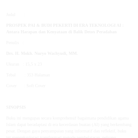
Judul :
PROSPEK PAI & BUDI PEKERTI DI ERA TEKNOLOGI AI :
Antara Harapan dan Kenyataan di Balik Detox Peradaban
Penulis :
Drs. H.
Mokh. Nuryo Wachyudi, MM.
Ukuran : 15,5 x 23
Tebal : 353 Halaman
Cover : Soft Cover
SINOPSIS
Buku ini mengupas secara komprehensif bagaimana pendidikan agama
Islam dapat beradaptasi di era kecerdasan buatan (AI) yang berkembang
pesat. Dengan gaya penyampaian yang informatif dan reflektif, buku
ini mengeksplorasi transformasi metode pembelajaran, peluang