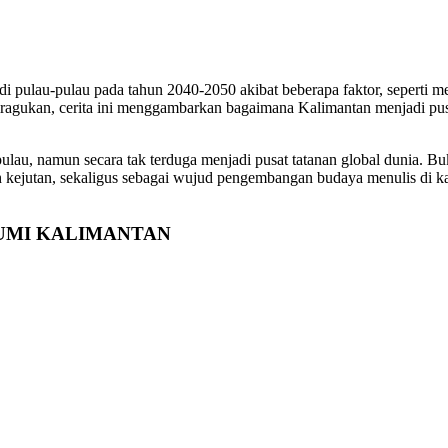
 pulau-pulau pada tahun 2040-2050 akibat beberapa faktor, seperti me
diragukan, cerita ini menggambarkan bagaimana Kalimantan menjadi p
lau, namun secara tak terduga menjadi pusat tatanan global dunia. Buk
jutan, sekaligus sebagai wujud pengembangan budaya menulis di kal
 BUMI KALIMANTAN