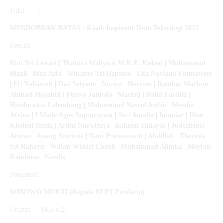
Judul :
MENDOBRAK BATAS :
Kisah Inspiratif Duta Teknologi 2022
Penulis :
Rini Sri Lestari | Thahira Wahyuni W.K.E. Kalani | Muhammad
Rizali | Riza Asfa | Winanto Tri Hapsoro | Eka Nuviana Fatmawati
| Efi Yuliawati | Dwi Setyono | Noviya | Herizon | Ramlan Marbun |
Ahmad Mujahid | Purwo Janjoko | Mariati | Rolla Fardila |
Hardinastia Lalembang | Muhammad Nasrul Arifin | Meydia
Afrina | I Made Agus Suputrayasa | Seri Amalia | Imaniar | Dian
Khoirul Huda | Ardhi Nurwijaya | Rahmat Hidayat | Judeslianti
Amran | Anang Sutrisno | Rani Pramawanti | Abdillah | Theresia
Sri Rahayu | Wulan Widari Endah | Muhammad Alimka | Meylan
Kandouw | Nardis
Pengantar:
WIBOWO MUKTI
(Kepala BLPT Pusdatin)
Ukuran : 14,5 x 21