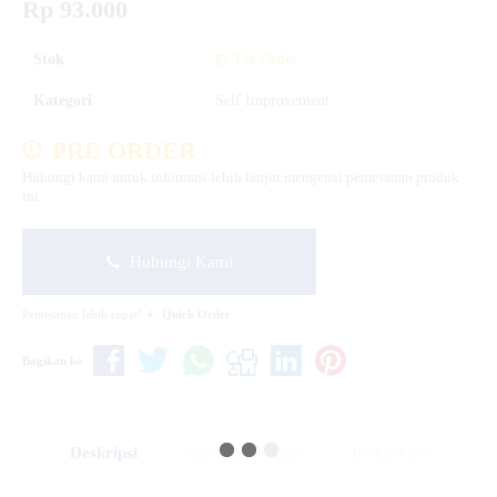
Rp 93.000
Stok
Pre Order
Kategori
Self Improvement
PRE ORDER
Hubungi kami untuk informasi lebih lanjut mengenai pemesanan produk
ini.
Hubungi Kami
Pemesanan lebih cepat!
Quick Order
Bagikan ke
Deskripsi
Info Tambahan
Diskusi (0)