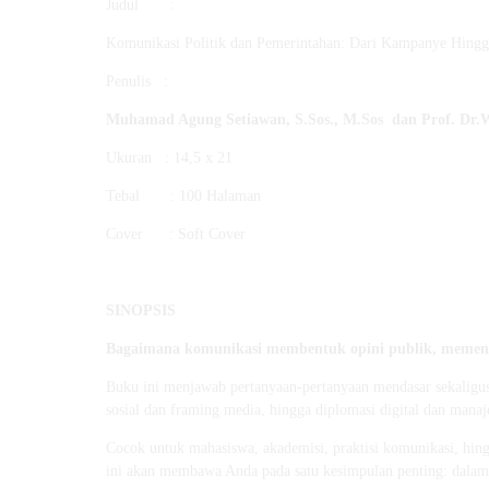
Judul :
Komunikasi Politik dan Pemerintahan: Dari Kampanye Hingg
Penulis :
Muhamad Agung Setiawan, S.Sos., M.Sos dan Prof. Dr.
Ukuran : 14,5 x 21
Tebal : 100 Halaman
Cover : Soft Cover
SINOPSIS
Bagaimana komunikasi membentuk opini publik, memena
Buku ini menjawab pertanyaan-pertanyaan mendasar sekaligus
sosial dan framing media, hingga diplomasi digital dan man
Cocok untuk mahasiswa, akademisi, praktisi komunikasi, hin
ini akan membawa Anda pada satu kesimpulan penting: dalam