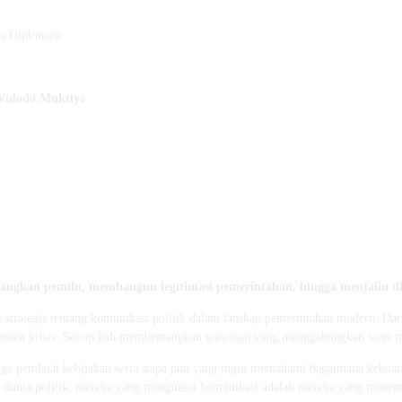
a Diplomasi
Widodo Muktiyo
ngkan pemilu, membangun legitimasi pemerintahan, hingga menjalin di
 strategis tentang komunikasi politik dalam lanskap pemerintahan modern. D
ajemen krisis. Setiap bab membentangkan wawasan yang menggabungkan teori m
gga pembuat kebijakan serta siapa pun yang ingin memahami bagaimana kekuata
 dunia politik, mereka yang menguasai komunikasi adalah mereka yang menent