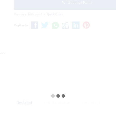
Hubungi Kami
Pemesanan lebih cepat!
Quick Order
Bagikan ke
eview
Deskripsi
Info Tambahan
Diskusi (0)