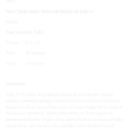
Judul :
Buku Fikih Untuk Madrasah Ibtidaiyah Kelas 6
Penulis :
Neni Sumiyati, S.Pd.
Ukuran : 14,5 x 21
Tebal : 98 Halaman
Cover : Soft Cover
SINOPSIS
Bu
ku Fikih Untuk Madrasah Ibtidaiyah Kelas 6
disusun sebagai
panduan pembelajaran bagi siswa sekolah dasar/madrasah ibtidaiyah
dalam memahami ajaran Islam yang berkaitan dengan hukum-hukum
ibadah serta muamalah. Materi dalam buku ini dirancang untuk
membentuk karakter religius siswa, menumbuhkan kecintaan terhadap
ajaran Islam, serta membiasakan perilaku sesuai tuntunan syariat.