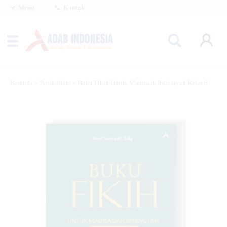
Menu
Kontak
Beranda
»
Pendidikan
»
Buku Fikih Untuk Madrasah Ibtidaiyah Kelas 6