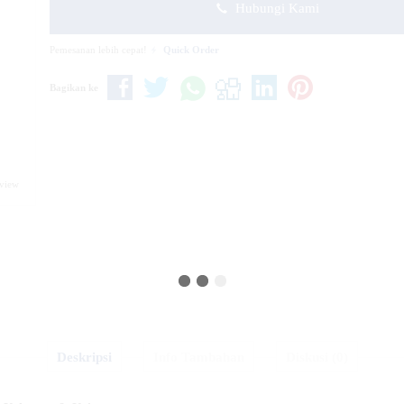
Hubungi Kami
Pemesanan lebih cepat!
Quick Order
Bagikan ke
eview
Deskripsi
Info Tambahan
Diskusi (0)