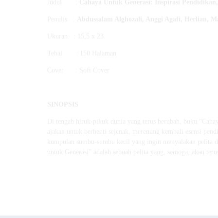
Judul :
Cahaya Untuk Generasi
:
Inspirasi Pendidika
Penulis :
Abdussalam Alghozali, Anggi Agafi, Herlian, M
Ukuran : 15,5 x 23
Tebal : 150 Halaman
Cover : Soft Cover
SINOPSIS
Di tengah hiruk-pikuk dunia yang terus berubah, buku “Cahay
ajakan untuk berhenti sejenak, merenung kembali esensi pend
kumpulan sumbu-sumbu kecil yang ingin menyalakan pelita dala
untuk Generasi” adalah sebuah pelita yang, semoga, akan terus