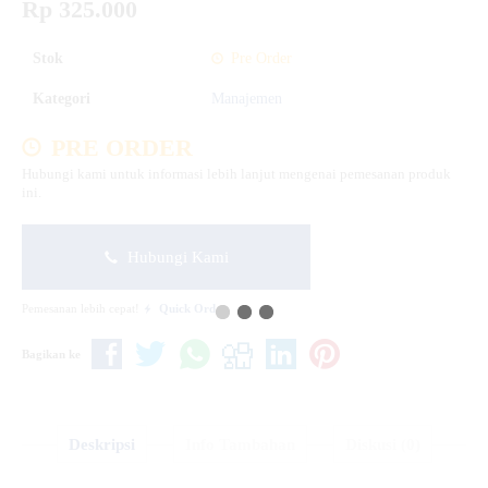
Rp 325.000
Stok
Pre Order
Kategori
Manajemen
PRE ORDER
Hubungi kami untuk informasi lebih lanjut mengenai pemesanan produk
ini.
Hubungi Kami
Pemesanan lebih cepat!
Quick Order
Bagikan ke
Deskripsi
Info Tambahan
Diskusi (0)