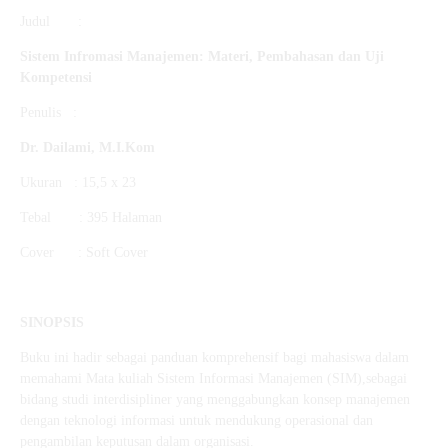
Judul :
Sistem Infromasi Manajemen: Materi, Pembahasan dan Uji
Kompetensi
Penulis :
Dr. Dailami, M.I.Kom
Ukuran : 15,5 x 23
Tebal : 395 Halaman
Cover : Soft Cover
SINOPSIS
Buku ini hadir sebagai panduan komprehensif bagi mahasiswa dalam
memahami Mata kuliah Sistem Informasi Manajemen (SIM),sebagai
bidang studi interdisipliner yang menggabungkan konsep manajemen
dengan teknologi informasi untuk mendukung operasional dan
pengambilan keputusan dalam organisasi.