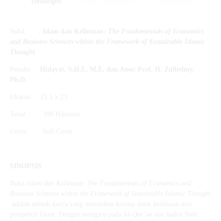
Deskripsi
Info Tambahan
Diskusi (0)
Judul :
Islam dan Keilmuan
:
The Fundamentals of Economics
and Business Sciences within
the Framework of Sustainable Islamic
Thought
Penulis :
Hidayat, S.H.I., M.E.
dan
Assoc Prof, H. Zulhelmy,
Ph.D.
Ukuran : 15,5 x 23
Tebal : 388 Halaman
Cover : Soft Cover
SINOPSIS
Buku
Islam dan Keilmuan
:
The Fundamentals of Economics and
Business Sciences within the Framework of Sustainable Islamic Thought
adalah sebuah karya yang membahas konsep dasar keilmuan dari
perspektif Islam. Dengan mengacu pada Al-Qur’an dan hadist Nabi