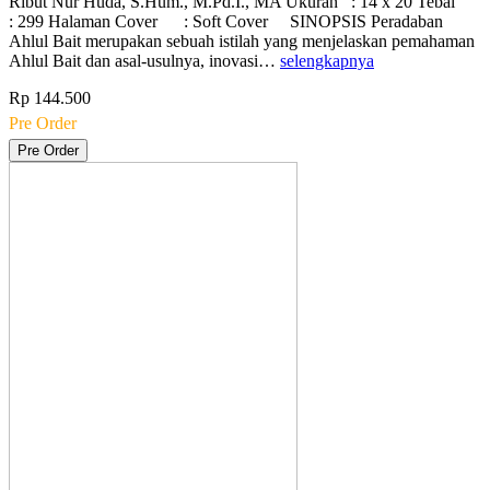
Ribut Nur Huda, S.Hum., M.Pd.I., MA Ukuran : 14 x 20 Tebal
: 299 Halaman Cover : Soft Cover SINOPSIS Peradaban
Ahlul Bait merupakan sebuah istilah yang menjelaskan pemahaman
Ahlul Bait dan asal-usulnya, inovasi…
selengkapnya
Rp 144.500
Pre Order
Pre Order