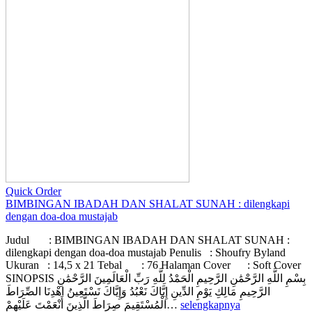
Quick Order
BIMBINGAN IBADAH DAN SHALAT SUNAH : dilengkapi
dengan doa-doa mustajab
Judul : BIMBINGAN IBADAH DAN SHALAT SUNAH :
dilengkapi dengan doa-doa mustajab Penulis : Shoufry Byland
Ukuran : 14,5 x 21 Tebal : 76 Halaman Cover : Soft Cover
SINOPSIS بِسْمِ اللَّهِ الرَّحْمَٰنِ الرَّحِيمِ الْحَمْدُ لِلَّهِ رَبِّ الْعَالَمِينَ الرَّحْمَٰنِ
الرَّحِيمِ مَالِكِ يَوْمِ الدِّينِ إِيَّاكَ نَعْبُدُ وَإِيَّاكَ نَسْتَعِينُ اهْدِنَا الصِّرَاطَ
الْمُسْتَقِيمَ صِرَاطَ الَّذِينَ أَنْعَمْتَ عَلَيْهِمْ…
selengkapnya