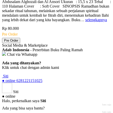
Abdusalam Alghozali dan Al Ansori Ukuran : 15,5 x 23 Tebal :
110 Halaman Cover : Soft Cover SINOPSIS Ramadhan bukan
sekadar ritual tahunan, melainkan sebuah perjalanan spiritual
mendalam untuk kembali ke fitrah diri, menemukan kehadiran Ilahi
yang lebih dekat dari yang kita bayangkan. Buku…
selengkapnya
Rp 80.000
Pre Order
Pre Order
Social Media & Marketplace
Adab Indonesia
- Penerbitan Buku Paling Ramah
Chat via Whatsapp
Ada yang ditanyakan?
Klik untuk chat dengan admin kami
Siti
● online
6281221151025
Siti
● online
Halo, perkenalkan saya
Siti
baru saja
Ada yang bisa saya bantu?
baru saja