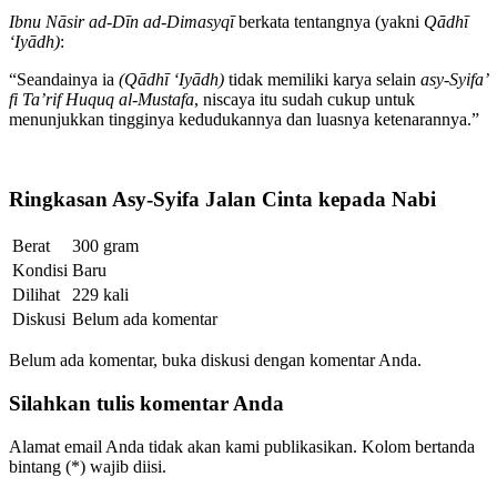
Ibnu Nāsir ad-Dīn ad-Dimasyqī
berkata tentangnya (yakni
Qādhī
‘Iyādh)
:
“Seandainya ia
(Qādhī ‘Iyādh)
tidak memiliki karya selain
asy-Syifa’
fi Ta’rif Huquq al-Mustafa
, niscaya itu sudah cukup untuk
menunjukkan tingginya kedudukannya dan luasnya ketenarannya.”
Ringkasan Asy-Syifa Jalan Cinta kepada Nabi
Berat
300 gram
Kondisi
Baru
Dilihat
229 kali
Diskusi
Belum ada komentar
Belum ada komentar, buka diskusi dengan komentar Anda.
Silahkan tulis komentar Anda
Alamat email Anda tidak akan kami publikasikan. Kolom bertanda
bintang (*) wajib diisi.