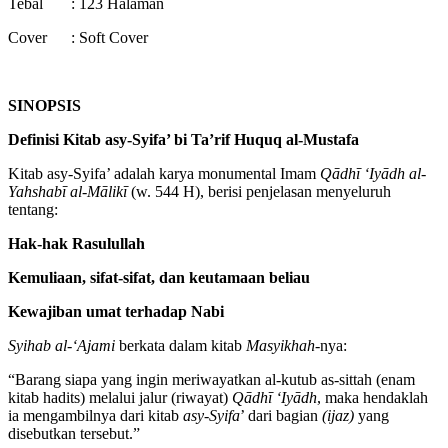
Tebal : 123 Halaman
Cover : Soft Cover
SINOPSIS
Definisi Kitab asy-Syifa’ bi Ta’rif Huquq al-Mustafa
Kitab asy-Syifa’ adalah karya monumental Imam
Qādhī ‘Iyādh al-
Yahshabī al-Mālikī
(w. 544 H), berisi penjelasan menyeluruh
tentang:
Hak-hak Rasulullah
Kemuliaan, sifat-sifat, dan keutamaan beliau
Kewajiban umat terhadap Nabi
Syihab al-‘Ajami
berkata dalam kitab
Masyikhah
-nya:
“Barang siapa yang ingin meriwayatkan al-kutub as-sittah (enam
kitab hadits) melalui jalur (riwayat)
Qādhī ‘Iyādh
, maka hendaklah
ia mengambilnya dari kitab
asy-Syifa
’ dari bagian
(ijaz)
yang
disebutkan tersebut.”