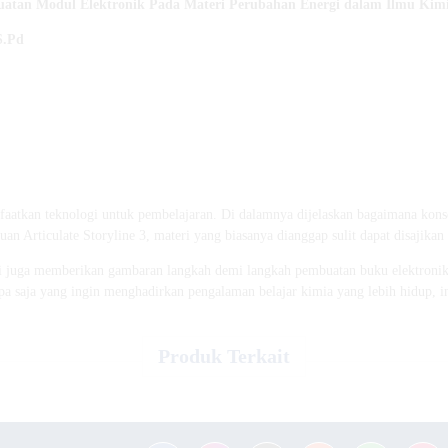
buatan Modul Elektronik Pada Materi Perubahan Energi dalam Ilmu Kim
S.Pd
aatkan teknologi untuk pembelajaran. Di dalamnya dijelaskan bagaimana kons
an Articulate Storyline 3, materi yang biasanya dianggap sulit dapat disajikan
ni juga memberikan gambaran langkah demi langkah pembuatan buku elektronik
pa saja yang ingin menghadirkan pengalaman belajar kimia yang lebih hidup, in
Produk Terkait