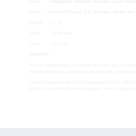
Judul :
Penggunaan Articulate Storyline 3 pada Pem
Penulis :
Lolita A.M Parera, S.Si.,M.Pkim.,
Yakob Lao, 
Ukuran : 15 x 23
Tebal : 141 Halaman
Cover : Soft Cover
SINOPSIS
Buku ini menghadirkan cara mudah dan praktis dalam memanf
menarik melalui buku elektronik yang interaktif. Dengan bantu
Selain mengenalkan dasar-dasar penggunaan aplikasi, buku i
buku ini dapat menjadi panduan bagi guru, siswa, maupun sia