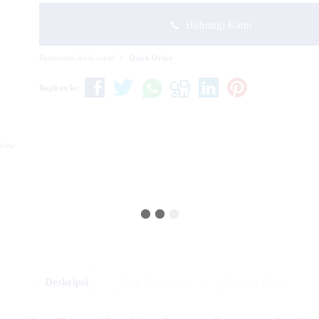
Hubungi Kami
Pemesanan lebih cepat!
Quick Order
Bagikan ke
eview
Deskripsi
Info Tambahan
Diskusi (0)