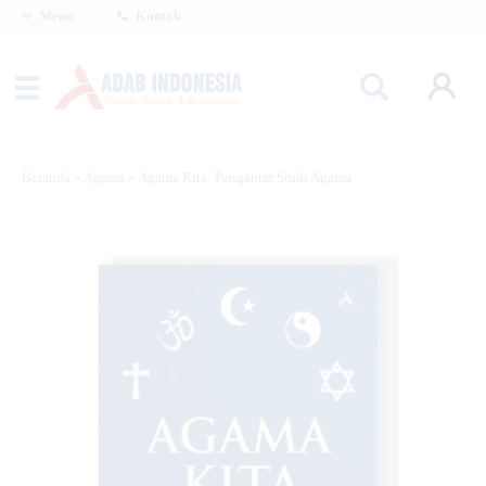
Menu
Kontak
Beranda
»
Agama
»
Agama Kita: Pengantar Studi Agama