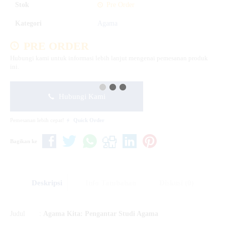
Stok
Pre Order
Kategori
Agama
PRE ORDER
Hubungi kami untuk informasi lebih lanjut mengenai pemesanan produk
ini.
Hubungi Kami
Pemesanan lebih cepat!
Quick Order
Bagikan ke
Deskripsi
Info Tambahan
Diskusi (0)
Judul :
Agama Kita: Pengantar Studi Agama