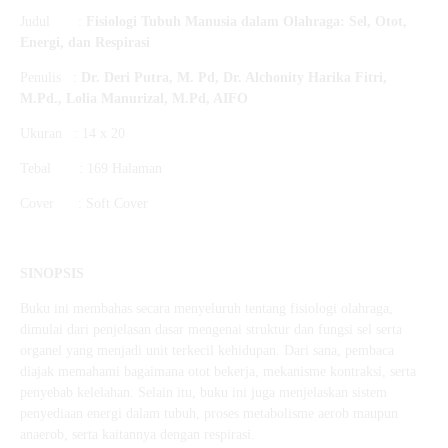
Judul :
Fisiologi Tubuh Manusia dalam Olahraga: Sel, Otot,
Energi, dan Respirasi
Penulis :
Dr. Deri Putra, M. Pd,
Dr. Alchonity Harika Fitri,
M.Pd.,
Lolia Manurizal, M.Pd, AIFO
Ukuran : 14 x 20
Tebal : 169 Halaman
Cover : Soft Cover
SINOPSIS
Buku ini membahas secara menyeluruh tentang fisiologi olahraga,
dimulai dari penjelasan dasar mengenai struktur dan fungsi sel serta
organel yang menjadi unit terkecil kehidupan. Dari sana, pembaca
diajak memahami bagaimana otot bekerja, mekanisme kontraksi, serta
penyebab kelelahan. Selain itu, buku ini juga menjelaskan sistem
penyediaan energi dalam tubuh, proses metabolisme aerob maupun
anaerob, serta kaitannya dengan respirasi.