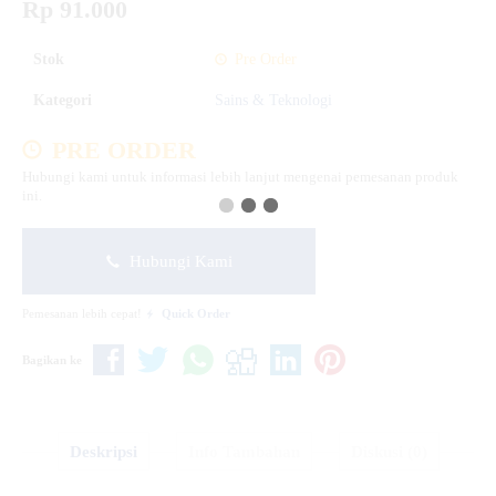
Rp 91.000
Stok
Pre Order
Kategori
Sains & Teknologi
PRE ORDER
Hubungi kami untuk informasi lebih lanjut mengenai pemesanan produk
ini.
Hubungi Kami
Pemesanan lebih cepat!
Quick Order
Bagikan ke
Deskripsi
Info Tambahan
Diskusi (0)