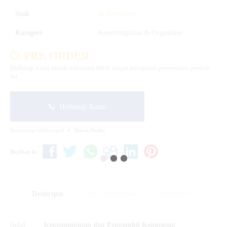
Stok
Pre Order
Kategori
Kepemimpinan & Organisasi
PRE ORDER
Hubungi kami untuk informasi lebih lanjut mengenai pemesanan produk
ini.
Hubungi Kami
Pemesanan lebih cepat!
Quick Order
Bagikan ke
Deskripsi
Info Tambahan
Diskusi (0)
Judul :
Kepemimpinan dan Pengambil Keputusan