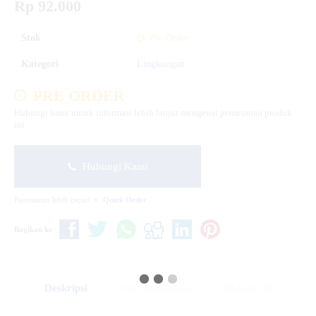
Rp 92.000
Stok
Pre Order
Kategori
Lingkungan
PRE ORDER
Hubungi kami untuk informasi lebih lanjut mengenai pemesanan produk
ini.
Hubungi Kami
Pemesanan lebih cepat!
Quick Order
Bagikan ke
Deskripsi
Info Tambahan
Diskusi (0)