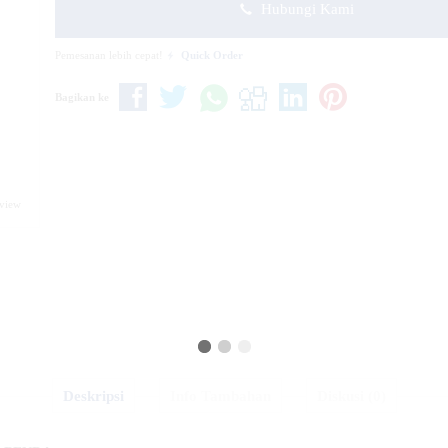
Hubungi Kami
Pemesanan lebih cepat!
Quick Order
Bagikan ke
eview
Deskripsi
Info Tambahan
Diskusi (0)