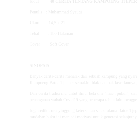
Judul :
40 CERITA TENTANG KAMPOENG TJEPE
Penulis : Muhammad Syauqi
Ukuran : 14,5 x 21
Tebal : 180 Halaman
Cover : Soft Cover
SINOPSIS
Banyak cerita-cerita menarik dari sebuah kampung yang nyar
Kampoeng Batoe Tjepper semakin tidak nampak keasriannya y
Dari cerita tradisi menuntut ilmu, bela diri “maen pukul”,
penanganan wabah Covid19 yang beberapa tahun lalu mengg
Juga sedikit menyinggung keterkaitan sanad ulama Batoe Tje
mudahan buku ini menjadi motivasi untuk generasi selanjutny