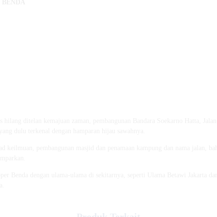
R BENDA
is hilang ditelan kemajuan zaman, pembangunan Bandara Soekarno Hatta, Jala
ang dulu terkenal dengan hamparan hijau sawahnya.
 sanad keilmuan, pembangunan masjid dan penamaan kampung dan nama jalan, bah
emparkan.
pper Benda dengan ulama-ulama di sekitarnya, seperti Ulama Betawi Jakarta d
a.
Produk Terkait