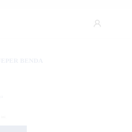
JEPER BENDA
ya
ini.