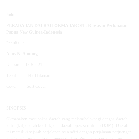
Judul :
PERADABAN DAERAH
OKMABAKON :
Kawasan Perbatasan
Papua New Guinea-Indonesia
Penulis :
Alius N. Almung
Ukuran : 14,5 x 21
Tebal : 147 Halaman
Cover : Soft Cover
SINOPSIS
Okmabakon merupakan daerah yang melatarbelakangi dengan daerah
tertingkal, daerah konflik, dan daerah operasi militer (DOM). Daerah
ini memiliki sejarah perjalanan tersendiri dengan perjalanan perjuangan
yang sangat menyentu dan menyedihkan. Perjalanan peradaban wilayah