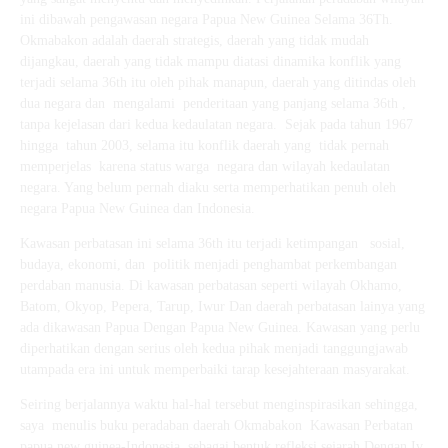
ini dibawah pengawasan negara Papua New Guinea Selama 36Th.
Okmabakon adalah daerah strategis, daerah yang tidak mudah
dijangkau, daerah yang tidak mampu diatasi dinamika konflik yang
terjadi selama 36th itu oleh pihak manapun, daerah yang ditindas oleh
dua negara dan mengalami penderitaan yang panjang selama 36th ,
tanpa kejelasan dari kedua kedaulatan negara. Sejak pada tahun 1967
hingga tahun 2003, selama itu konflik daerah yang tidak pernah
memperjelas karena status warga negara dan wilayah kedaulatan
negara. Yang belum pernah diaku serta memperhatikan penuh oleh
negara Papua New Guinea dan Indonesia.
Kawasan perbatasan ini selama 36th itu terjadi ketimpangan sosial,
budaya, ekonomi, dan politik menjadi penghambat perkembangan
perdaban manusia. Di kawasan perbatasan seperti wilayah Okhamo,
Batom, Okyop, Pepera, Tarup, Iwur Dan daerah perbatasan lainya yang
ada dikawasan Papua Dengan Papua New Guinea. Kawasan yang perlu
diperhatikan dengan serius oleh kedua pihak menjadi tanggungjawab
utampada era ini untuk memperbaiki tarap kesejahteraan masyarakat.
Seiring berjalannya waktu hal-hal tersebut menginspirasikan sehingga,
saya menulis buku peradaban daerah Okmabakon Kawasan Perbatan
papua new guinea-Indonesia, sebagai bentuk refleksi sejarah Dengan Iv