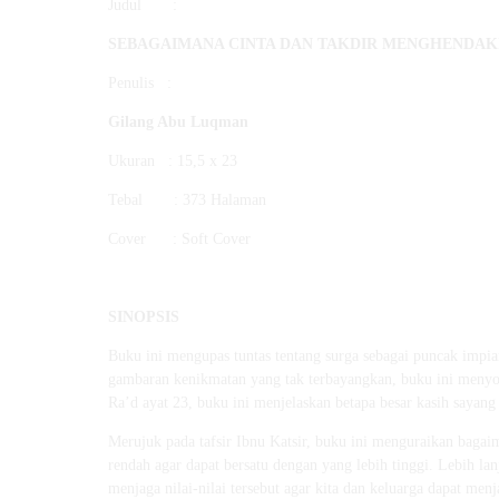
Judul :
SEBAGAIMANA CINTA DAN TAKDIR MENGHENDAKI
Penulis :
Gilang Abu Luqman
Ukuran : 15,5 x 23
Tebal : 373 Halaman
Cover : Soft Cover
SINOPSIS
Buku ini mengupas tuntas tentang surga sebagai puncak impia
gambaran kenikmatan yang tak terbayangkan, buku ini menyor
Ra’d ayat 23, buku ini menjelaskan betapa besar kasih sayang
Merujuk pada tafsir Ibnu Katsir, buku ini menguraikan baga
rendah agar dapat bersatu dengan yang lebih tinggi. Lebih l
menjaga nilai-nilai tersebut agar kita dan keluarga dapat me