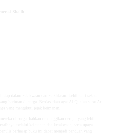
nerasi Shalih
 hidup dalam ketakwaan dan keikhlasan. Lebih dari sekadar
ng beriman di surga. Berdasarkan ayat Al-Qur’an surat Ar-
arga yang mengikuti jejak keimanan.
mereka di surga, bahkan meninggikan derajat yang lebih
meraihnya melalui keimanan dan ketakwaan, serta upaya
 penulis berharap buku ini dapat menjadi panduan yang