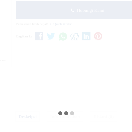
Hubungi Kami
Pemesanan lebih cepat!
Quick Order
Bagikan ke
eview
Deskripsi
Info Tambahan
Diskusi (0)