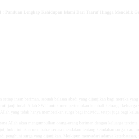
 :
Panduan Lengkap Kehidupan Islami Dari Taaruf Hingga Mendidik Ge
n setiap insan beriman, sebuah balasan abadi yang dijanjikan bagi mereka yang
oti janji indah Allah SWT untuk mempertemukan kembali keluarga-keluarga ya
 Allah yang tidak hanya memberikan surga bagi individu, tetapi juga bagi kelu
imana Allah akan mengumpulkan orang-orang beriman dengan keluarga tercinta 
anjut, buku ini akan membahas secara mendalam tentang keindahan surga, cara 
njadi penghuni surga yang dijanjikan. Meskipun menyadari adanya keterbatasan,