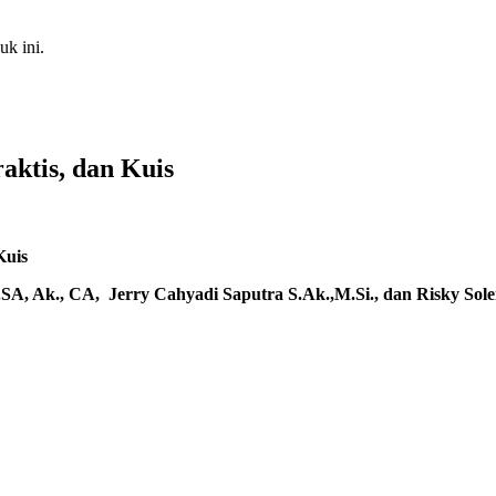
k ini.
aktis, dan Kuis
Kuis
.SA, Ak
., CA,
Jerry Cahyadi Saputra S.Ak.,M.Si
., dan
Risky Sol