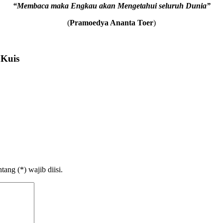
“Membaca maka Engkau akan Mengetahui seluruh Dunia”
(
Pramoedya Ananta Toer
)
 Kuis
ang (*) wajib diisi.