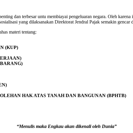
g penting dan terbesar untu membiayai pengeluaran negara. Oleh karen
sosialisasi yang dilaksanakan Direktorat Jendral Pajak semakin gencar 
ahas materi tentang:
 (KUP)
KERJAAN)
 BARANG)
EN)
ROLEHAN HAK ATAS TANAH DAN BANGUNAN (BPHTB)
“Menulis maka Engkau akan dikenali oleh Dunia”