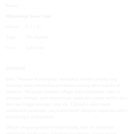
Penulis :
Muhammad Aswar Limi
Ukuran : 15,5 x 23
Tebal : 183 Halaman
Cover : Soft Cover
SINOPSIS
Buku “Wawasan Kemaritiman” merupakan referensi penting yang
dirancang untuk memperluas pemahaman tentang sektor maritim di
Indonesia. Mengingat Indonesia sebagai negara kepulauan, buku ini
mengupas berbagai aspek kemaritiman, mulai dari potensi sumber daya
alam laut hingga tantangan yang ada. Tujuannya adalah untuk
memberikan pandangan yang komprehensif mengenai bagaimana sektor
maritim dapat dioptimalkan.
Dengan mengintegrasikan berbagai konsep, buku ini membahas
pengelolaan sumber daya, kebijakan yang berlaku, hingga inovasi