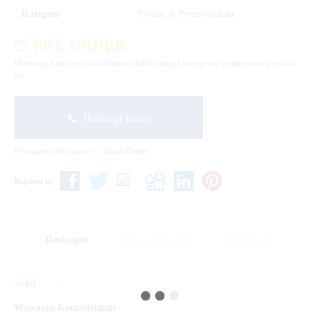
Kategori
Politik & Pemerintahan
PRE ORDER
Hubungi kami untuk informasi lebih lanjut mengenai pemesanan produk
ini.
Hubungi Kami
Pemesanan lebih cepat!
Quick Order
Bagikan ke
Deskripsi
Info Tambahan
Diskusi (0)
Judul :
Wawasan Kemaritiman