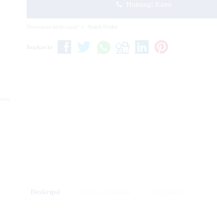
Hubungi Kami
Pemesanan lebih cepat!
Quick Order
Bagikan ke
eview
Deskripsi
Info Tambahan
Diskusi (0)