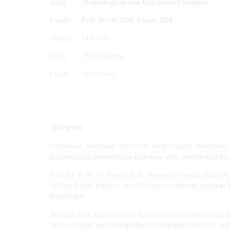
Judul :
Kelembagaan dan Organisasi Pertanian
Penulis :
Prof. Dr. Ir. HM. Aswin, MM
Ukuran : 14,5 x 21
Tebal : 322 Halaman
Cover : Soft Cover
SINOPSIS
Globalisasi, perubahan iklim, dan disrupsi digital mendorong
pengembangan kelembagaan pertanian untuk memperkuat ketah
Prof. Dr. Ir. H. M. Aswin, M.M. menyajikan kajian akademi
kelompok tani, koperasi, serta lembaga pendukung pertanian
kepentingan.
Berbagai studi kasus nasional dan internasional memperkaya p
agribisnis yang ingin memperkuat kelembagaan pertanian men