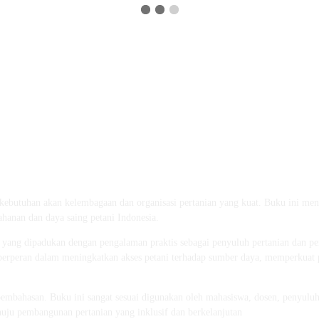
 kebutuhan akan kelembagaan dan organisasi pertanian yang kuat. Buku ini meng
anan dan daya saing petani Indonesia.
k yang dipadukan dengan pengalaman praktis sebagai penyuluh pertanian dan 
 berperan dalam meningkatkan akses petani terhadap sumber daya, memperkuat
embahasan. Buku ini sangat sesuai digunakan oleh mahasiswa, dosen, penyuluh p
uju pembangunan pertanian yang inklusif dan berkelanjutan