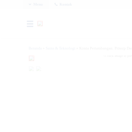
Menu
Kontak
Beranda
»
Sains & Teknologi
»
Kimia Pertambangan: Prinsip Das
click image to pr