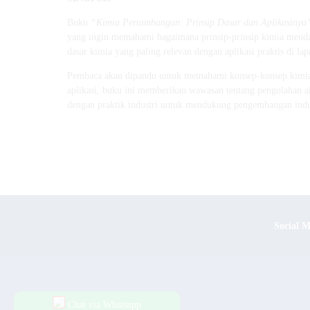
Buku
“Kimia Pertambangan: Prinsip Dasar dan Aplikasinya
yang ingin memahami bagaimana prinsip-prinsip kimia menda
dasar kimia yang paling relevan dengan aplikasi praktis di la
Pembaca akan dipandu untuk memahami konsep-konsep kimia ese
aplikasi, buku ini memberikan wawasan tentang pengolahan ai
dengan praktik industri untuk mendukung pengembangan indus
Social 
Chat via Whatsapp