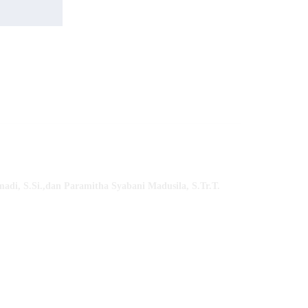
madi, S.Si
.,dan
Paramitha Syabani
Madusila, S.Tr.T
.