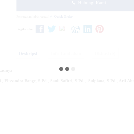
Hubungi Kami
Pemesanan lebih cepat!
Quick Order
Bagikan ke
Deskripsi
Info Tambahan
Diskusi (0)
kasinya
i
.,
Elissandra Bange, S.Pd
.,
Sauli Safitri, S.Pd
.,
Sulpiana, S.Pd
.,
Arif Ah