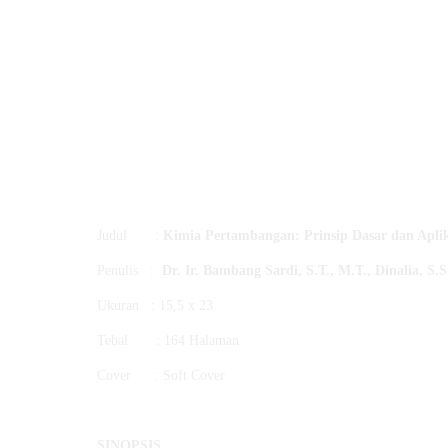
Judul :
Kimia Pertambangan: Prinsip Dasar dan Apli
Penulis :
Dr. Ir. Bambang Sardi, S.T., M.T.
,
Dinalia, S.S
Ukuran : 15,5 x 23
Tebal : 164 Halaman
Cover : Soft Cover
SINOPSIS