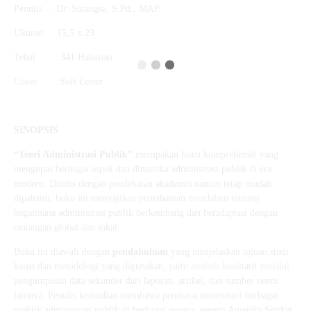
Penulis : Dr. Sutangsa, S.Pd., MAP.
Ukuran : 15,5 x 23
Tebal : 341 Halaman
Cover : Soft Cover
SINOPSIS
“Teori Administrasi Publik”
merupakan buku komprehensif yang
mengupas berbagai aspek dan dinamika administrasi publik di era
modern. Ditulis dengan pendekatan akademis namun tetap mudah
dipahami, buku ini menyajikan pemahaman mendalam tentang
bagaimana administrasi publik berkembang dan beradaptasi dengan
tantangan global dan lokal.
Buku ini diawali dengan
pendahuluan
yang menjelaskan tujuan studi
kasus dan metodologi yang digunakan, yaitu analisis kualitatif melalui
pengumpulan data sekunder dari laporan, artikel, dan sumber resmi
lainnya. Penulis kemudian membawa pembaca menelusuri berbagai
praktik administrasi publik di berbagai negara, seperti Amerika Serikat,