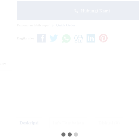
Hubungi Kami
Pemesanan lebih cepat!
Quick Order
Bagikan ke
eview
Deskripsi
Info Tambahan
Diskusi (0)