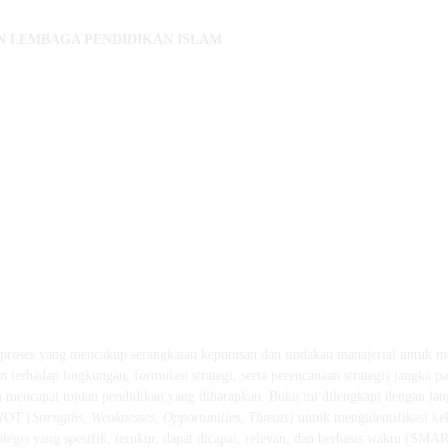
 LEMBAGA PENDIDIKAN ISLAM
proses yang mencakup serangkaian keputusan dan tindakan manajerial untuk mer
 terhadap lingkungan, formulasi strategi, serta perencanaan strategis jangka p
am mencapai tujuan pendidikan yang diharapkan. Buku ini dilengkapi dengan l
SWOT (
Strengths, Weaknesses, Opportunities, Threats
) untuk mengidentifikasi ke
rategis yang spesifik, terukur, dapat dicapai, relevan, dan berbasis waktu (SMA