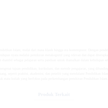
didikan Islam, mulai dari masa klasik hingga era kontemporer. Dengan pendek
ehidupan nyata melalui pemikiran metakognitif yang relevan dan dapat diterap
t diambil sebagai pelajaran serta panduan untuk diamalkan dalam kehidupan seh
engenai tujuan pendidikan, kurikulum, dan metode pengajaran, yang dibandingk
ng, seperti praktisi, akademisi, dan peneliti yang mendalami Pendidikan Islam
tuk mata kuliah yang berfokus pada perkembangan pemikiran Pendidikan Islam
Produk Terkait