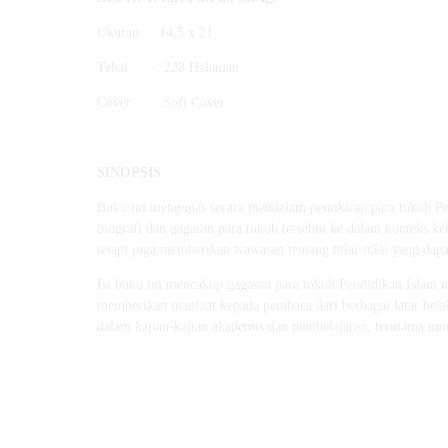
Ukuran : 14,5 x 21
Tebal : 228 Halaman
Cover : Soft Cover
SINOPSIS
Buku ini mengupas secara mendalam pemikiran para tokoh Pen
biografi dan gagasan para tokoh tersebut ke dalam konteks k
tetapi juga memberikan wawasan tentang nilai-nilai yang dapa
Isi buku ini mencakup gagasan para tokoh Pendidikan Islam m
memberikan manfaat kepada pembaca dari berbagai latar belaka
dalam kajian-kajian akademis dan pembelajaran, terutama un