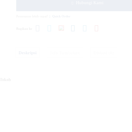
Hubungi Kami
Pemesanan lebih cepat!
Quick Order
Bagikan ke
Deskripsi
Info Tambahan
Diskusi (0)
 Tokoh