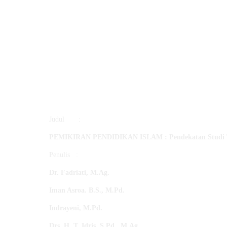
Judul :
PEMIKIRAN PENDIDIKAN ISLAM :
Pendekatan Studi
Penulis :
Dr. Fadriati, M.Ag
.
Iman Asroa. B.S., M.Pd
.
Indrayeni, M.Pd
.
Drs. H. T. Idris, S.Pd., M.Ag
.